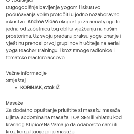
O voditeljici
Dugogodišnje bavljenje yogom i iskustvo
podučavanja volim pretočiti u jedno nezaboravno
iskustvo.
Andrea Vidas
ekspert je za aerial yogu te
jedna od začetnica tog oblika vježbanja na našim
prostorima. Uz svoju predanu praksu yoge, znanje i
vještinu prenosi prvoj grupi novih učitelja na aerial
yo
ga teacher trainingu, i kroz mnoge radionice i
tematske masterclassove.
Važne informacije
Smještaj
KORINJAK, otok IŽ
Masaže
Za dodatno opuštanje priuštite si masažu: masaža
uljima, abdominalna masaža, TOK SEN ili Shiatsu kod
krasnog Stipice! Na Vama je da odaberete sami ili
kroz konzultacije prije masaže.