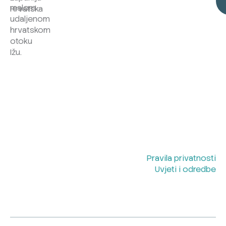
malom
Hrvatska
udaljenom
hrvatskom
otoku
Ižu.
Pravila privatnosti
Uvjeti i odredbe