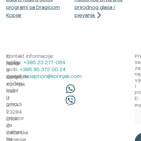
program) sa Dragicom
prirodnog glasa i
Kopjar
pjevanja
Kontakt informacije
Pr
O
se
tel/fax:
+385 23 277-064
Hotel
nama
za
mob:
+385 95 372 00 24
&
na
e-mail:
reception@korinjak.com
Obiteljski
kamp
vij
vođen,
Korinjak
i
hotel
Veli
po
u
Iž
E-
prirodi
377A
ma
i
23284
prostor
Otok
za
Iž
odmor
Zadarska
na
županija