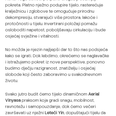
pokreta. Platno nježno podupire tijelo, rasterećuje
kralježnicu i zglobove te omogućuje prirodnu
dekompresiju, stvarajući više prostora, lakoće i
protočnosti u tijelu. Invertirani položaji pomažu
osloboditi napetost, poboljšavaju cirkulaciju i bude
osjećaj svježine i vitalnosti.
No možda je njezin najljepši dar to što nas podsjeća
kako se igrati. Dok lebdimo, okrećemo se naglavačke
i istražujemo pokret iz nove perspektive, ponovno
budimo dječju razigranost, znatiželju i osjećaj
slobode koji često zaboravimo u svakodnevnom
životu.
Svako jutro budit ćemo tijelo dinamičnom
Aerial
Vinyasa
praksom koja gradi snagu, mobilnost,
ravnotežu i samopouzdanje, dok ćemo večeri
završavati uz nježni
Leteći Yin
, dopuštajući tijelu da