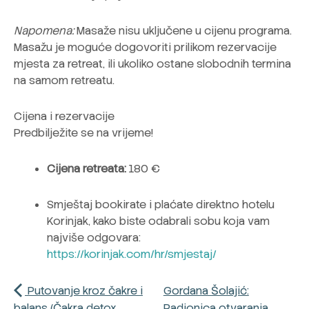
Napomena:
Masaže nisu uključene u cijenu programa.
Masažu je moguće dogovoriti prilikom rezervacije
mjesta za retreat, ili ukoliko ostane slobodnih termina
na samom retreatu.
Cijena i rezervacije
Predbilježite se na vrijeme!
Cijena retreata:
180 €
Smještaj bookirate i plaćate direktno hotelu
Korinjak, kako biste odabrali sobu koja vam
najviše odgovara:
https://korinjak.com/hr/smjestaj/
Putovanje kroz čakre i
Gordana Šolajić:
balans (Čakra detox
Radionica otvaranja