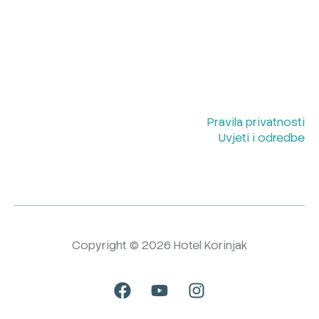
Pravila privatnosti
Uvjeti i odredbe
Copyright © 2026 Hotel Korinjak
F
Y
I
a
o
n
c
u
s