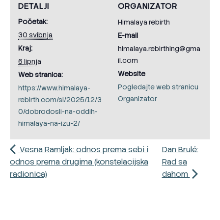
DETALJI
ORGANIZATOR
Početak:
Himalaya rebirth
30 svibnja
E-mail
Kraj:
himalaya.rebirthing@gma
il.com
6 lipnja
Website
Web stranica:
Pogledajte web stranicu
https://www.himalaya-
Organizator
rebirth.com/sl/2025/12/3
0/dobrodosli-na-oddih-
himalaya-na-izu-2/
Vesna Ramljak: odnos prema sebi i
Dan Brulé:
odnos prema drugima (konstelacijska
Rad sa
radionica)
dahom