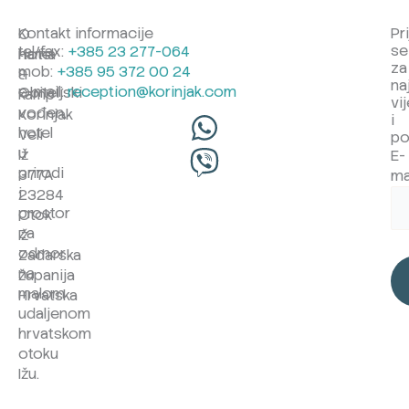
Kontakt informacije
Pr
O
se
tel/fax:
+385 23 277-064
Hotel
nama
za
mob:
+385 95 372 00 24
&
na
e-mail:
reception@korinjak.com
Obiteljski
kamp
vij
vođen,
Korinjak
i
hotel
Veli
po
u
Iž
E-
prirodi
377A
ma
i
23284
prostor
Otok
za
Iž
odmor
Zadarska
na
županija
malom
Hrvatska
udaljenom
hrvatskom
otoku
Ižu.