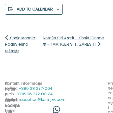
ADD TO CALENDAR
Sanja Mandić:
Nataša Siri Amrit – Shakti Dance
Podsvjesno
® – TAM, KJER SI TI, ZARES TI
crtanje
Kontakt informacije
Pr
O
se
tel/fax:
+385 23 277-064
Hotel
nama
za
mob:
+385 95 372 00 24
&
na
e-mail:
reception@korinjak.com
Obiteljski
kamp
vij
vođen,
Korinjak
i
hotel
Veli
po