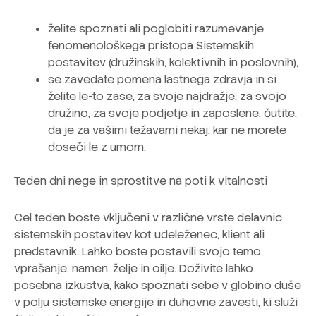
želite spoznati ali poglobiti razumevanje
fenomenološkega pristopa Sistemskih
postavitev (družinskih, kolektivnih in poslovnih),
se zavedate pomena lastnega zdravja in si
želite le-to zase, za svoje najdražje, za svojo
družino, za svoje podjetje in zaposlene, čutite,
da je za vašimi težavami nekaj, kar ne morete
doseči le z umom.
Teden dni nege in sprostitve na poti k vitalnosti
Cel teden boste vključeni v različne vrste delavnic
sistemskih postavitev kot udeleženec, klient ali
predstavnik. Lahko boste postavili svojo temo,
vprašanje, namen, želje in cilje. Doživite lahko
posebna izkustva, kako spoznati sebe v globino duše
v polju sistemske energije in duhovne zavesti, ki služi