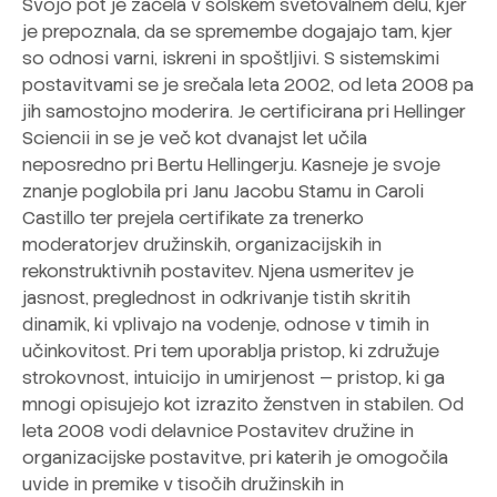
Svojo pot je začela v šolskem svetovalnem delu, kjer
je prepoznala, da se spremembe dogajajo tam, kjer
so odnosi varni, iskreni in spoštljivi. S sistemskimi
postavitvami se je srečala leta 2002, od leta 2008 pa
jih samostojno moderira. Je certificirana pri Hellinger
Sciencii in se je več kot dvanajst let učila
neposredno pri Bertu Hellingerju. Kasneje je svoje
znanje poglobila pri Janu Jacobu Stamu in Caroli
Castillo ter prejela certifikate za trenerko
moderatorjev družinskih, organizacijskih in
rekonstruktivnih postavitev. Njena usmeritev je
jasnost, preglednost in odkrivanje tistih skritih
dinamik, ki vplivajo na vodenje, odnose v timih in
učinkovitost. Pri tem uporablja pristop, ki združuje
strokovnost, intuicijo in umirjenost — pristop, ki ga
mnogi opisujejo kot izrazito ženstven in stabilen. Od
leta 2008 vodi delavnice Postavitev družine in
organizacijske postavitve, pri katerih je omogočila
uvide in premike v tisočih družinskih in