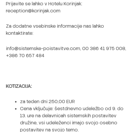
Prijavite se lahko v Hotelu Korinjak:
reception@korinjak.com
Za dodatne vsebinske informacije nas lahko
kontaktirate:
info@sistemske-poistavitve.com, 00 386 41 975 008,
+386 70 657 484
KOTIZACIJA:
za teden dni 250,00 EUR
Cena vključuje: šestdnevno udeležbo od 9. do
13. ure na delavnicah sistemskih postavitev
družine, vsi udeleženci imajo svojo osebno
postavitev na svojo temo.