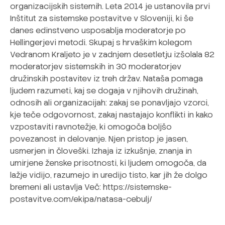
organizacijskih sistemih. Leta 2014 je ustanovila prvi
Inštitut za sistemske postavitve v Sloveniji, ki še
danes edinstveno usposablja moderatorje po
Hellingerjevi metodi. Skupaj s hrvaškim kolegom
Vedranom Kraljeto je v zadnjem desetletju izšolala 82
moderatorjev sistemskih in 30 moderatorjev
družinskih postavitev iz treh držav. Nataša pomaga
ljudem razumeti, kaj se dogaja v njihovih družinah,
odnosih ali organizacijah: zakaj se ponavljajo vzorci,
kje teče odgovornost, zakaj nastajajo konflikti in kako
vzpostaviti ravnotežje, ki omogoča boljšo
povezanost in delovanje. Njen pristop je jasen,
usmerjen in človeški. Izhaja iz izkušnje, znanja in
umirjene ženske prisotnosti, ki ljudem omogoča, da
lažje vidijo, razumejo in uredijo tisto, kar jih že dolgo
bremeni ali ustavlja Več: https://sistemske-
postavitve.com/ekipa/natasa-cebulj/