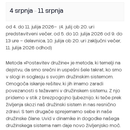
4 srpnja
11 srpnja
–
od 4. do 11. julija 2026– (4. julij ob 20. uri
predstavitveni večer, od 5. do 10. julija 2026 od 9. do
13 ure – delavnica, 10. julija ob 20. uri zaključni večer,
11. julija 2026 odhod)
Metoda »Postavitev družine« je metoda, ki temelji na
dejstvu, da smo srečni in uspešni šele takrat, ko smo
v slogi in soglasju s svojim družinskim sistemom.
Omogoča iskanje rešitev, ki jih imamo zaradi
povezanosti s težavami v družinskem sistemu. Z njo
pridemo v stik z brezpogojno ljubeznijo, ki teče prek
življenja skozi naš družinski sistem in nas resnično
zdravi. S tem drugače sprejemamo sebe in naše
družinske člane. Uvid v dinamike in dogodke našega
družinskega sistema nam daje novo življenjsko moč.