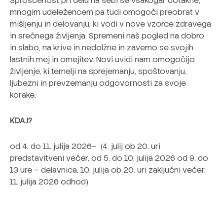
Sproščenost pri delu na sebi se vsakogar dotakne,
mnogim udeležencem pa tudi omogoči preobrat v
mišljenju in delovanju, ki vodi v nove vzorce zdravega
in srečnega življenja. Spremeni naš pogled na dobro
in slabo, na krive in nedolžne in zavemo se svojih
lastnih mej in omejitev. Novi uvidi nam omogočijo
življenje, ki temelji na sprejemanju, spoštovanju,
ljubezni in prevzemanju odgovornosti za svoje
korake.
KDAJ?
od 4. do 11. julija 2026– (4. julij ob 20. uri
predstavitveni večer, od 5. do 10. julija 2026 od 9. do
13 ure – delavnica, 10. julija ob 20. uri zaključni večer,
11. julija 2026 odhod)