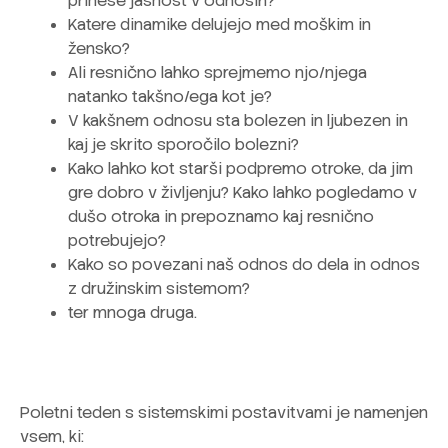
prinese jasnost v odnosih?
Katere dinamike delujejo med moškim in
žensko?
Ali resnično lahko sprejmemo njo/njega
natanko takšno/ega kot je?
V kakšnem odnosu sta bolezen in ljubezen in
kaj je skrito sporočilo bolezni?
Kako lahko kot starši podpremo otroke, da jim
gre dobro v življenju? Kako lahko pogledamo v
dušo otroka in prepoznamo kaj resnično
potrebujejo?
Kako so povezani naš odnos do dela in odnos
z družinskim sistemom?
ter mnoga druga.
Poletni teden s sistemskimi postavitvami je namenjen
vsem, ki: