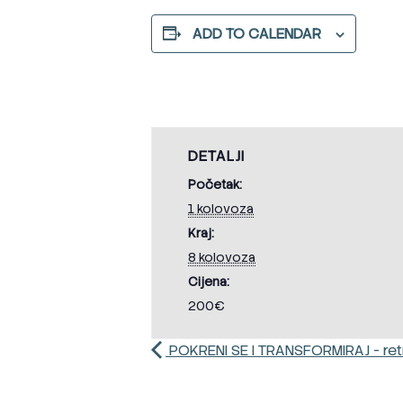
ADD TO CALENDAR
DETALJI
Početak:
1 kolovoza
Kraj:
8 kolovoza
Cijena:
200€
POKRENI SE I TRANSFORMIRAJ - retr