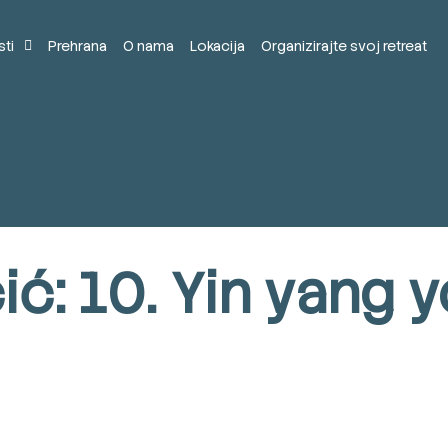
sti
Prehrana
O nama
Lokacija
Organizirajte svoj retreat
ić: 10. Yin yang 