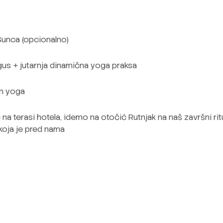
 Sunca (opcionalno)
gus + jutarnja dinamična yoga praksa
in yoga
 terasi hotela, idemo na otočić Rutnjak na naš završni ritua
koja je pred nama