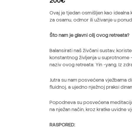
200€
Ovaj je tjedan osmišljen kao idealn
za osamu, odmor ili uživanje u ponudi
Što nam je glavni cilj ovog retreata?
Balansirati naš živčani sustav, koris
konstantnog življenja u suprotnome – 
naziv ovog retreata: Yin -yang. Iz zd
Jutra su nam posvećena vježbama dis
fluidnoj, a ujedno nježnoj praksi din
Popodneva su posvećena meditacijam
na nježan način, kroz kratke uvidne v
RASPORED: