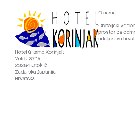
O nama
Obiteljski vođen,
prostor za odm
udaljenom hrvat
Hotel & kamp Korinjak
Veli Iž 377A
23284 Otok Iž
Zadarska županija
Hrvatska