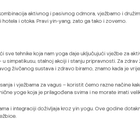
a kombinacija aktivnog i pasivnog odmora, vježbamo i druž
 hotela i otoka. Pravi yin-yang, zato ga tako i zovemo.
teći sve tehnike koja nam yoga daje uključujući vježbe za akt
u simpatikusu, stalnoj akciji i stanju pripravnosti. Za zdrav
ravog živčanog sustava i zdravo biramo, znamo kada je vrije
anja i vježbama za vagus – koristit ćemo razne načine kako
amične yoge koja je prilagođena svima i ne morate imati veli
a i integraciji doživljaja kroz yin yogu. Ove godine dot
ježbice.