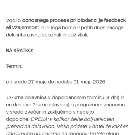
Vodilo
odnosnega procesa pri biodanzi je feedback
ali vzajemnos
t in le tega bomo v petih dneh našega
dela intenzivno spoznali in doživljali.
NA KRATKO:
Termin:
od srede 27. maja do nedelje 31. maja 2026
(3-urna delavnica v dopoldanskem terminu (4 dni) in
en dan dve 3-urni delavnici), s programom začnemo
v sredo zvečer in zaključimo v nedeljo
dopoldne.
OPCIJA: v kolikor želite bolj lahkoten
prehod na delavnico, lahko pridete v hotel že kakšen
dan prej (se dogovorite na recepciji hotela glede