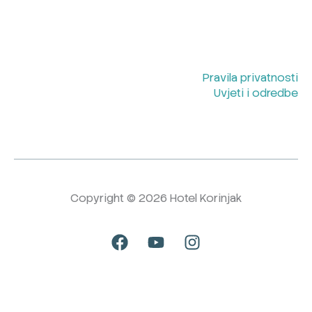
Pravila privatnosti
Uvjeti i odredbe
Copyright © 2026 Hotel Korinjak
F
Y
I
a
o
n
c
u
s
e
t
t
b
u
a