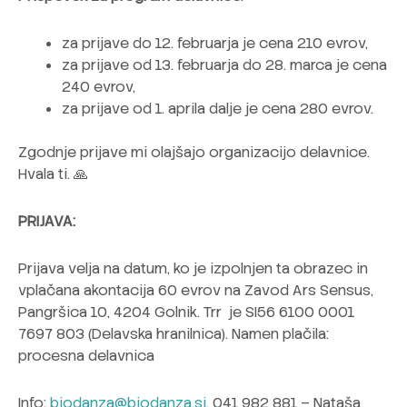
za prijave do 12. februarja je cena 210 evrov,
za prijave od 13. februarja do 28. marca je cena
240 evrov,
za prijave od 1. aprila dalje je cena 280 evrov.
Zgodnje prijave mi olajšajo organizacijo delavnice.
Hvala ti.
🙏
PRIJAVA:
Prijava velja na datum, ko je izpolnjen ta obrazec in
vplačana akontacija 60 evrov na Zavod Ars Sensus,
Pangršica 10, 4204 Golnik. Trr je SI56 6100 0001
7697 803 (Delavska hranilnica). Namen plačila:
procesna delavnica
Info:
biodanza@biodanza.si
, 041 982 881 – Nataša