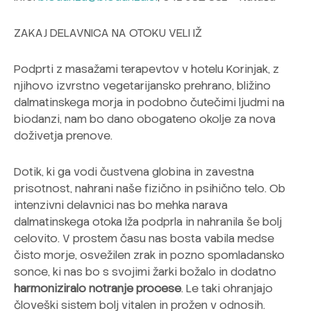
ZAKAJ DELAVNICA NA OTOKU VELI IŽ
Podprti z masažami terapevtov v hotelu Korinjak, z
njihovo izvrstno vegetarijansko prehrano, bližino
dalmatinskega morja in podobno čutečimi ljudmi na
biodanzi, nam bo dano obogateno okolje za nova
doživetja prenove.
Dotik, ki ga vodi čustvena globina in zavestna
prisotnost, nahrani naše fizično in psihično telo. Ob
intenzivni delavnici nas bo mehka narava
dalmatinskega otoka Iža podprla in nahranila še bolj
celovito. V prostem času nas bosta vabila medse
čisto morje, osvežilen zrak in pozno spomladansko
sonce, ki nas bo s svojimi žarki božalo in dodatno
harmoniziralo notranje procese
. Le taki ohranjajo
človeški sistem bolj vitalen in prožen v odnosih.