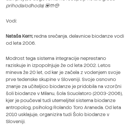
prihoda/odhoda)
💟🤲😎
Vodi:
Nataša Kern;
redna srečanja, delavnice biodanze vodi
od leta 2006.
Modrost tega sistema integracije neprestano
raziskuje in izpopolnjuje že od leta 2002. Letos
mineva že 20 let, od kar je začela z vodenjem svoje
prve tedenske skupine v Sloveniji. Svoje osnovno
znanje za učiteljico biodanze je pridobila na vzorčni
šoli biodanze v Milanu, šola Scuolatoro (2003-2006),
kjer je poučeval tudi utemeljitel sistema biodanze
antropolog, psiholog Rolando Toro Araneda. Od leta
2010 usklajuje, organizira tudi Šolo biodanze v
Sloveniji.