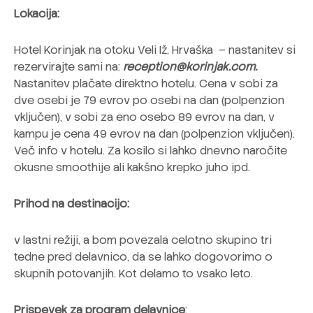
Lokacija:
Hotel Korinjak na otoku Veli Iž, Hrvaška – nastanitev si
rezervirajte sami na:
reception@korinjak.com.
Nastanitev plačate direktno hotelu. Cena v sobi za
dve osebi je 79 evrov po osebi na dan (polpenzion
vključen), v sobi za eno osebo 89 evrov na dan, v
kampu je cena 49 evrov na dan (polpenzion vključen).
Več info v hotelu. Za kosilo si lahko dnevno naročite
okusne smoothije ali kakšno krepko juho ipd.
Prihod na destinacijo:
v lastni režiji, a bom povezala celotno skupino tri
tedne pred delavnico, da se lahko dogovorimo o
skupnih potovanjih. Kot delamo to vsako leto.
Prispevek za program delavnice
: