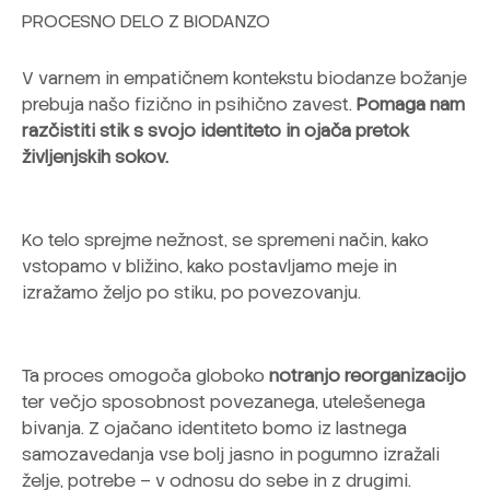
PROCESNO DELO Z BIODANZO
V varnem in empatičnem kontekstu biodanze božanje
prebuja našo fizično in psihično zavest.
Pomaga nam
razčistiti stik s svojo identiteto in ojača pretok
življenjskih sokov.
Ko telo sprejme nežnost, se spremeni način, kako
vstopamo v bližino, kako postavljamo meje in
izražamo željo po stiku, po povezovanju.
Ta proces omogoča globoko
notranjo reorganizacijo
ter večjo sposobnost povezanega, utelešenega
bivanja. Z ojačano identiteto bomo iz lastnega
samozavedanja vse bolj jasno in pogumno izražali
želje, potrebe – v odnosu do sebe in z drugimi.