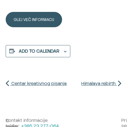
GLEJ VEČ INFORMACIJ
ADD TO CALENDAR
Centar kreativnog pisanja
Himalaya rebirth
Kontakt informacije
Pr
O
se
tel/fax:
+385 23 277-064
Hotel
nama