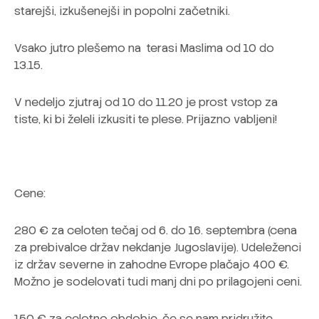
starejši, izkušenejši in popolni začetniki.
Vsako jutro plešemo na terasi Maslima od 10 do
13.15.
V nedeljo zjutraj od 10 do 11.20 je prost vstop za
tiste, ki bi želeli izkusiti te plese. Prijazno vabljeni!
Cene:
280 € za celoten tečaj od 6. do 16. septembra (cena
za prebivalce držav nekdanje Jugoslavije). Udeleženci
iz držav severne in zahodne Evrope plačajo 400 €.
Možno je sodelovati tudi manj dni po prilagojeni ceni.
150 € za celotno obdobje, če se nam pridružite