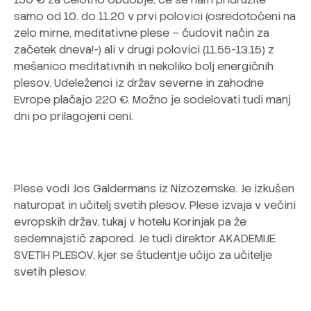
samo od 10. do 11.20 v prvi polovici (osredotočeni na
zelo mirne, meditativne plese – čudovit način za
začetek dneva!-) ali v drugi polovici (11.55-13.15) z
mešanico meditativnih in nekoliko bolj energičnih
plesov. Udeleženci iz držav severne in zahodne
Evrope plačajo 220 €. Možno je sodelovati tudi manj
dni po prilagojeni ceni.
Plese vodi Jos Galdermans iz Nizozemske. Je izkušen
naturopat in učitelj svetih plesov. Plese izvaja v večini
evropskih držav, tukaj v hotelu Korinjak pa že
sedemnajstič zapored. Je tudi direktor AKADEMIJE
SVETIH PLESOV, kjer se študentje učijo za učitelje
svetih plesov.