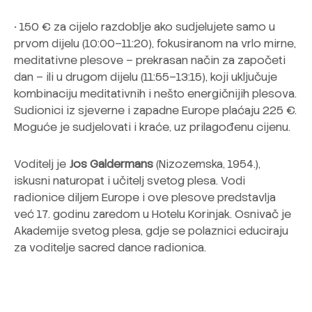
• 150 € za cijelo razdoblje ako sudjelujete samo u
prvom dijelu (10:00–11:20), fokusiranom na vrlo mirne,
meditativne plesove – prekrasan način za započeti
dan – ili u drugom dijelu (11:55–13:15), koji uključuje
kombinaciju meditativnih i nešto energičnijih plesova.
Sudionici iz sjeverne i zapadne Europe plaćaju 225 €.
Moguće je sudjelovati i kraće, uz prilagođenu cijenu.
Voditelj je
Jos Galdermans
(Nizozemska, 1954.),
iskusni naturopat i učitelj svetog plesa. Vodi
radionice diljem Europe i ove plesove predstavlja
već 17. godinu zaredom u Hotelu Korinjak. Osnivač je
Akademije svetog plesa, gdje se polaznici educiraju
za voditelje sacred dance radionica.