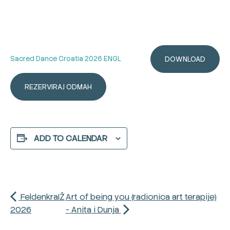
Sacred Dance Croatia 2026 ENGL
DOWNLOAD
REZERVIRAJ ODMAH
ADD TO CALENDAR
FeldenkraIŽ
Art of being you (radionica art terapije)
2026
- Anita i Dunja