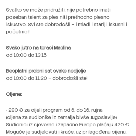
Svatko se može pridružiti; nije potrebno imati
poseban talent za ples niti prethodno plesno
iskustvo. Svi ste dobrodošli – i mladi i stariji, iskusni i
početnici!
Svako jutro na terasi Maslina
od 10:00 do 13:15
Besplatni probni sat svake nedjelje
od 10:00 do 11:20 – dobrodošli ste!
Cijene:
• 280 € za cijeli program od 6. do 16. rujna
(cijena za sudionike iz zemalja bivše Jugoslavije)
Sudionici iz sjeverne i zapadne Europe plaćaju 420 €.
Moguće je sudjelovati i kraće, uz prilagođenu cijenu.